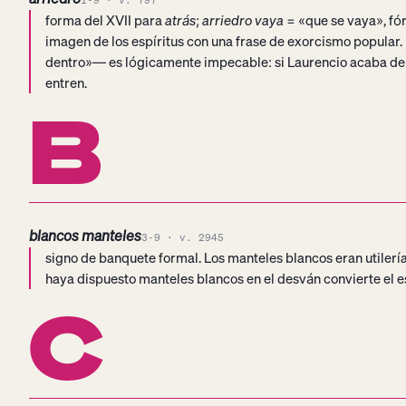
1-9 · v. 797
forma del XVII para
atrás
;
arriedro vaya
= «que se vaya», fór
imagen de los espíritus con una frase de exorcismo popular.
dentro»— es lógicamente impecable: si Laurencio acaba de de
entren.
B
blancos manteles
3-9 · v. 2945
signo de banquete formal. Los manteles blancos eran utiler
haya dispuesto manteles blancos en el desván convierte el e
C