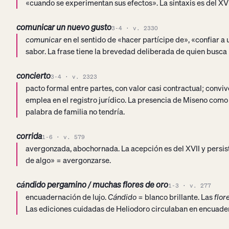
«cuando se experimentan sus efectos». La sintaxis es del XV
comunicar un nuevo gusto
3-4 · v. 2330
comunicar
en el sentido de «hacer partícipe de», «confiar a 
sabor. La frase tiene la brevedad deliberada de quien busca
concierto
3-4 · v. 2323
pacto formal entre partes, con valor casi contractual; conviv
emplea en el registro jurídico. La presencia de Miseno como 
palabra de familia no tendría.
corrida
1-6 · v. 579
avergonzada, abochornada. La acepción es del XVII y persis
de algo» = avergonzarse.
cándido pergamino / muchas flores de oro
1-3 · v. 277
encuadernación de lujo.
Cándido
= blanco brillante. Las
flor
Las ediciones cuidadas de Heliodoro circulaban en encuader