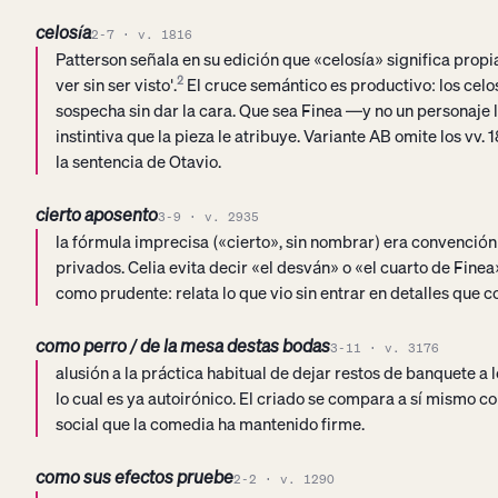
celosía
2-7 · v. 1816
Patterson señala en su edición que «celosía» significa prop
ver sin ser visto'.
2
El cruce semántico es productivo: los celos
sospecha sin dar la cara. Que sea Finea —y no un personaje l
instintiva que la pieza le atribuye. Variante AB omite los vv
la sentencia de Otavio.
cierto aposento
3-9 · v. 2935
la fórmula imprecisa («cierto», sin nombrar) era convenció
privados. Celia evita decir «el desván» o «el cuarto de Finea
como prudente: relata lo que vio sin entrar en detalles que 
como perro / de la mesa destas bodas
3-11 · v. 3176
alusión a la práctica habitual de dejar restos de banquete a 
lo cual es ya autoirónico. El criado se compara a sí mismo c
social que la comedia ha mantenido firme.
como sus efectos pruebe
2-2 · v. 1290