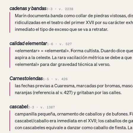
cadenas y bandas
3-3 · v. 2238
Marín documenta
banda
como collar de piedras vistosas, dis
ridiculizadas en el teatro del primer XVII por su carácter ex
inmediato el tipo de exceso que se va a retratar.
calidad elementar
1-6 · v. 527
«
elementar
» = «elemental». Forma cultista. Duardo dice que 
aspira a la celeste. La rara vacilación métrica se debe a qu
«elemental» para dar gravedad técnica al verso.
Carnestolendas
1-5 · v. 426
las fechas previas a Cuaresma, marcadas por bromas, masc
naranjas (referencia al v. 427) y gritaban por las calles.
cascabel
2-3 · v. 1387
campanilla pequeña, ornamento de caballos y de bufones. Fi
cascabel/caballo era inmediata en el XVII; los caballos de 
con cascabeles equivale a danzar como caballo de fiesta. L