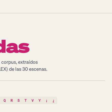
das
l corpus, extraídos
EX) de las 30 escenas.
Q
R
S
T
V
Y
¡
¿