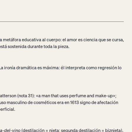
a metáfora educativa al cuerpo: el amor es ciencia que se cursa,
tá sostenida durante toda la pieza.
 La ironía dramática es máxima: él interpreta como regresión lo
atterson (nota 31): «a man that uses perfume and make-up»;
 uso masculino de cosméticos era en 1613 signo de afectación
erficial.
a-del-vino
(destilación = nieta; segunda destilación = biznieta).