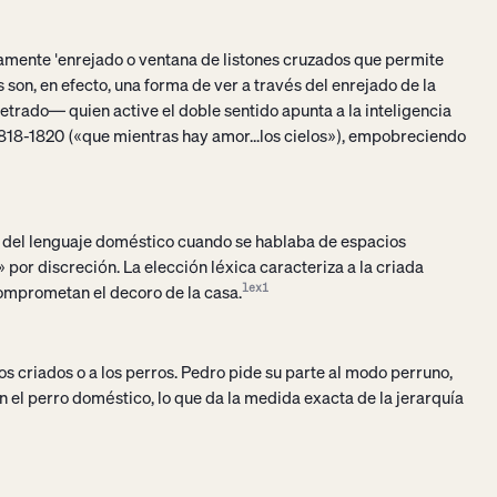
iamente 'enrejado o ventana de listones cruzados que permite
 son, en efecto, una forma de ver a través del enrejado de la
etrado— quien active el doble sentido apunta a la inteligencia
. 1818-1820 («que mientras hay amor...los cielos»), empobreciendo
n del lenguaje doméstico cuando se hablaba de espacios
» por discreción. La elección léxica caracteriza a la criada
comprometan el decoro de la casa.
lex1
los criados o a los perros. Pedro pide su parte al modo perruno,
on el perro doméstico, lo que da la medida exacta de la jerarquía