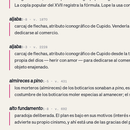
La copla popular del XVII registra la fórmula. Lope la usa c
aljaba
2-8 · v. 1870
carcaj de flechas, atributo iconográfico de Cupido. Venderla
dedicarse al comercio.
aljaba
3-3 · v. 2228
carcaj de flechas, atributo iconográfico de Cupido desde la t
propia del dios — herir con amor — para dedicarse al comerc
objeto enajenado.
almireces a pino
1-5 · v. 431
los morteros (almireces) de los boticarios sonaban
a pino
, e
costumbre de los boticarios moler especias al amanecer; el s
alto fundamento
1-8 · v. 692
paradoja deliberada. El plan es bajo en sus motivos (interés 
advierte su propio cinismo, y ahí está una de las gracias del 