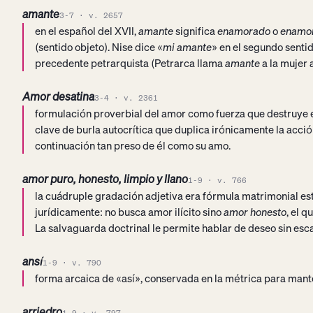
amante
3-7 · v. 2657
en el español del XVII,
amante
significa
enamorado
o
enamo
(sentido objeto). Nise dice «
mi amante
» en el segundo senti
precedente petrarquista (Petrarca llama
amante
a la mujer
Amor desatina
3-4 · v. 2361
formulación proverbial del amor como fuerza que destruye 
clave de burla autocrítica que duplica irónicamente la acció
continuación tan preso de él como su amo.
amor puro, honesto, limpio y llano
1-9 · v. 766
la cuádruple gradación adjetiva era fórmula matrimonial est
jurídicamente: no busca amor ilícito sino
amor honesto
, el 
La salvaguarda doctrinal le permite hablar de deseo sin esc
ansí
1-9 · v. 790
forma arcaica de «así», conservada en la métrica para mant
arriedro