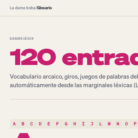
La dama boba
/
Glosario
GLOSARIO LÉXICO
120 entra
Vocabulario arcaico, giros, juegos de palabras de
automáticamente desde las marginales léxicas (L
A
B
C
D
E
F
G
H
I
J
L
M
N
O
P