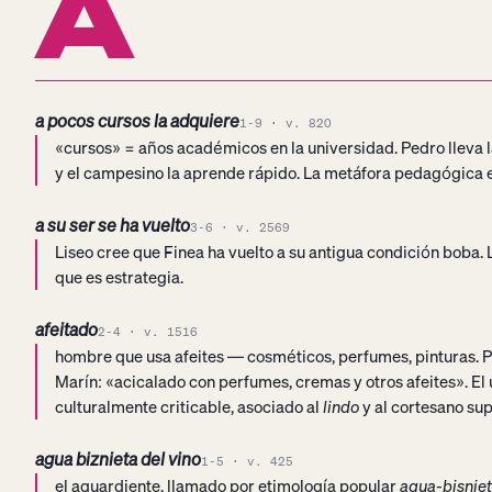
A
a pocos cursos la adquiere
1-9 · v. 820
«cursos» = años académicos en la universidad. Pedro lleva l
y el campesino la aprende rápido. La metáfora pedagógica es
a su ser se ha vuelto
3-6 · v. 2569
Liseo cree que Finea ha vuelto a su antigua condición boba.
que es estrategia.
afeitado
2-4 · v. 1516
hombre que usa afeites — cosméticos, perfumes, pinturas. P
Marín: «acicalado con perfumes, cremas y otros afeites». El
culturalmente criticable, asociado al
lindo
y al cortesano sup
agua biznieta del vino
1-5 · v. 425
el aguardiente, llamado por etimología popular
agua-bisniet