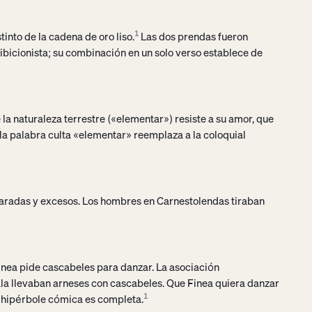
tinto de la cadena de oro liso.
1
Las dos prendas fueron
hibicionista; su combinación en un solo verso establece de
la naturaleza terrestre («elementar») resiste a su amor, que
e la palabra culta «elementar» reemplaza a la coloquial
aradas y excesos. Los hombres en Carnestolendas tiraban
nea pide cascabeles para danzar. La asociación
gala llevaban arneses con cascabeles. Que Finea quiera danzar
a hipérbole cómica es completa.
1