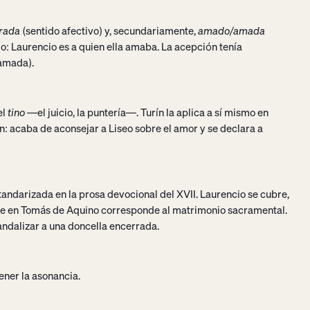
rada
(sentido afectivo) y, secundariamente,
amado/amada
do: Laurencio es a quien ella amaba. La acepción tenía
 amada).
el
tino
—el juicio, la puntería—. Turín la aplica a sí mismo en
n: acaba de aconsejar a Liseo sobre el amor y se declara a
andarizada en la prosa devocional del XVII. Laurencio se cubre,
que en Tomás de Aquino corresponde al matrimonio sacramental.
andalizar a una doncella encerrada.
ener la asonancia.