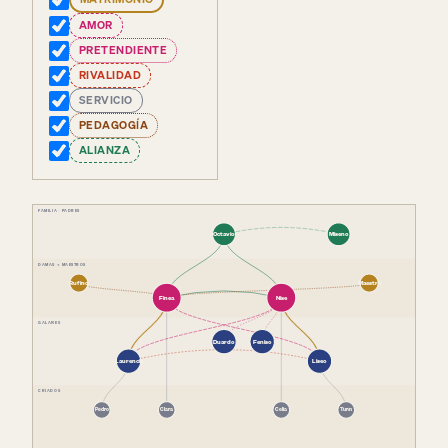
AMOR
PRETENDIENTE
RIVALIDAD
SERVICIO
PEDAGOGÍA
ALIANZA
FAMILIA · PADRES
Octavio
Miseno
DAMAS + MAESTROS
Rufino
Maestro
Finea
Nise
GALANES
Duardo
Feniso
Laurencio
Liseo
CRIADOS
Pedro
Clara
Celia
Turín