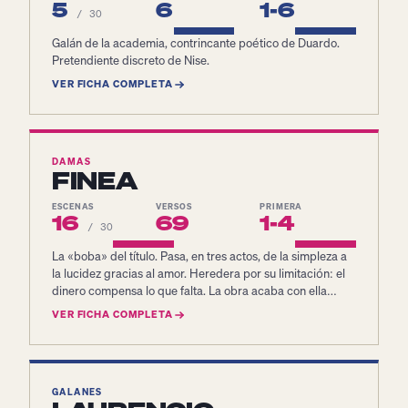
5
6
1-6
/ 30
Galán de la academia, contrincante poético de Duardo.
Pretendiente discreto de Nise.
VER FICHA COMPLETA
DAMAS
FINEA
ESCENAS
VERSOS
PRIMERA
16
69
1-4
/ 30
La «boba» del título. Pasa, en tres actos, de la simpleza a
la lucidez gracias al amor. Heredera por su limitación: el
dinero compensa lo que falta. La obra acaba con ella
fingiéndose boba otra vez, ya como elección.
VER FICHA COMPLETA
GALANES