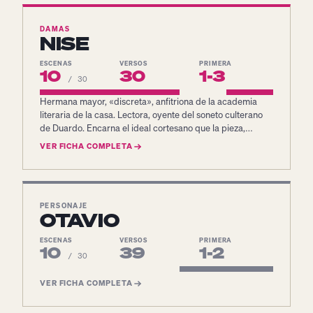
DAMAS
NISE
ESCENAS
VERSOS
PRIMERA
10
30
1-3
/ 30
Hermana mayor, «discreta», anfitriona de la academia
literaria de la casa. Lectora, oyente del soneto culterano
de Duardo. Encarna el ideal cortesano que la pieza,
paradójicamente, desplaza.
VER FICHA COMPLETA
PERSONAJE
OTAVIO
ESCENAS
VERSOS
PRIMERA
10
39
1-2
/ 30
VER FICHA COMPLETA