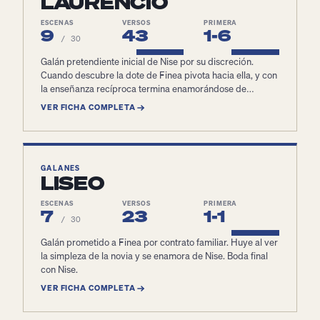
LAURENCIO
ESCENAS
VERSOS
PRIMERA
9
43
1-6
/ 30
Galán pretendiente inicial de Nise por su discreción.
Cuando descubre la dote de Finea pivota hacia ella, y con
la enseñanza recíproca termina enamorándose de
verdad. Boda final con Finea.
VER FICHA COMPLETA
GALANES
LISEO
ESCENAS
VERSOS
PRIMERA
7
23
1-1
/ 30
Galán prometido a Finea por contrato familiar. Huye al ver
la simpleza de la novia y se enamora de Nise. Boda final
con Nise.
VER FICHA COMPLETA